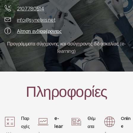
2107780514
info@synelixis.net
Αίτηση ενδιαφέροντος
Προγράμματα σύγχρονης και ασύγχρονης διδασκαλίας (e-
learning)
Πληροφορίες
e-
Παρ
Θέμ
Onlin
lear
e
οχές
ατα