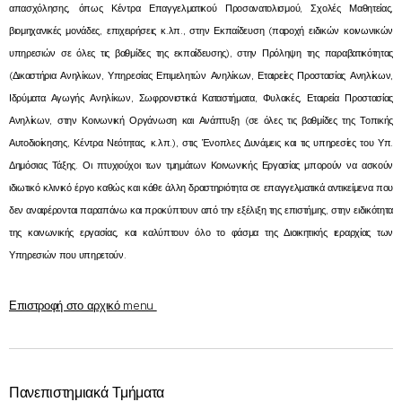
απασχόλησης, όπως Κέντρα Επαγγελματικού Προσανατολισμού, Σχολές Μαθητείας,
βιομηχανικές μονάδες, επιχειρήσεις κ.λπ., στην Εκπαίδευση (παροχή ειδικών κοινωνικών
υπηρεσιών σε όλες τις βαθμίδες της εκπαίδευσης), στην Πρόληψη της παραβατικότητας
(Δικαστήρια Ανηλίκων, Υπηρεσίας Επιμελητών Ανηλίκων, Εταιρείες Προστασίας Ανηλίκων,
Ιδρύματα Αγωγής Ανηλίκων, Σωφρονιστικά Καταστήματα, Φυλακές, Εταιρεία Προστασίας
Ανηλίκων, στην Κοινωνική Οργάνωση και Ανάπτυξη (σε όλες τις βαθμίδες της Τοπικής
Αυτοδιοίκησης, Κέντρα Νεότητας, κ.λπ.), στις Ένοπλες Δυνάμεις και τις υπηρεσίες του Υπ.
Δημόσιας Τάξης. Οι πτυχιούχοι των τμημάτων Κοινωνικής Εργασίας μπορούν να ασκούν
ιδιωτικό κλινικό έργο καθώς και κάθε άλλη δραστηριότητα σε επαγγελματικά αντικείμενα που
δεν αναφέρονται παραπάνω και προκύπτουν από την εξέλιξη της επιστήμης, στην ειδικότητα
της κοινωνικής εργασίας, και καλύπτουν όλο το φάσμα της Διοικητικής ιεραρχίας των
Υπηρεσιών που υπηρετούν.
Επιστροφή στο αρχικό menu
Πανεπιστημιακά Τμήματα