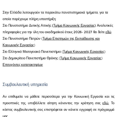
Στην Ελλάδα λειτουργούν τα παρακάτω πανεπιστημιακά τμήματα, για τα
οποία παρέχουμε πλήρη υποστήριξη:
Στο
Πανεπιστήμιο Δυτικής Αττικής (
Τμήμα Κοινωνικής Εργασίας
)
Αναλυτικές
πληροφορίες για την
ύλη του ακαδημαϊκού έτους 2026- 2027
θα δείτε
εδώ
.
Στο Πανεπιστήμιο Πατρών (
Τμήμα Επιστημών της Εκπαίδευσης και
Κοινωνικής Εργασίας
)
Στο Ελληνικό Μεσογειακό Πανεπιστήμιο (
Τμήμα Κοινωνικής Εργασίας
)
Στο Δημοκρίτειο Πανεπιστήμιο Θράκης (
Τμήμα Κοινωνικής Εργασίας
)
Επιτυχόντες κατατακτηρίων
Συμβουλευτική υπηρεσία.
Αν επιθυμείτε να μάθετε περισσότερα για την Κοινωνική Εργασία και τις
προοπτικές της, υποβάλλετε αίτηση κάνοντας την κράτηση σας
εδώ.
Το
κόστος συμβουλευτικής σας επιστρέφεται αν κάνετε εγγραφή σε πρόγραμμά
μας.