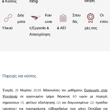
ning
αίτηση
& Κόστος
Δείγ
Κοιν
Σπου
Οι
ματα
ωνικ
δές
επιτυ
Υλικού
ή Εργασία &
& ΑΕΙ
χίες σας
Απασχόληση
Παροχές και κόστος
Έναρξη 23 Μαρτίου 2026 διδασκαλίας του μαθήματος
Εισαγωγής στην
Ψυχολογία
σε οργανωμένο τμήμα, διάρκειας 60 ωρών με παροχές
σημειώσεων (1), φύλλων αξιολόγησης (2) και διαγωνισμάτων (2) προόδου
(μηνιαίων) και προσομοίωσης (εβδομαδιαίων τους μήνες Οκτώβριο και