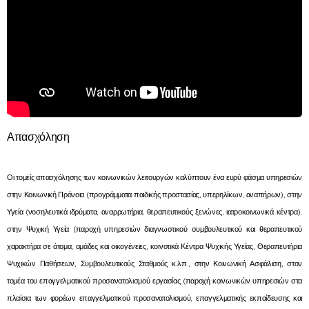
Απασχόληση
Οι τομείς απασχόλησης των κοινωνικών λειτουργών καλύπτουν ένα ευρύ φάσμα υπηρεσιών
στην Κοινωνική Πρόνοια (προγράμματα παιδικής προστασίας, υπερηλίκων, αναπήρων), στην
Υγεία (νοσηλευτικά ιδρύματα, αναρρωτήρια, θεραπευτικούς ξενώνες, ιατροκοινωνικά κέντρα),
στην Ψυχική Υγεία (παροχή υπηρεσιών διαγνωστικού συμβουλευτικού και θεραπευτικού
χαρακτήρα σε άτομα, ομάδες και οικογένειες, κοινοτικά Κέντρα Ψυχικής Υγείας, Θεραπευτήρια
Ψυχικών Παθήσεων, Συμβουλευτικούς Σταθμούς κ.λπ., στην Κοινωνική Ασφάλιση, στον
τομέα του επαγγελματικού προσανατολισμού εργασίας (παροχή κοινωνικών υπηρεσιών στα
πλαίσια των φορέων επαγγελματικού προσανατολισμού, επαγγελματικής εκπαίδευσης και