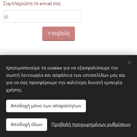
Συμπληρώστε το email σας
Υποβολή
Χρησιμοποιούμε τα cookies για να εξασφαλίσουμε την
σωστή λειτουργία και ασφάλεια των ιστοσελίδων μας και
για να σας προσφέρουμε την καλύτερη δυνατή εμπειρία
χρήσης.
ΧΑΡΙΛΑΟΥ ΤΡΙΚΟΥΠΗ 45 | 10681 ΑΘΗΝΑ (ΚΕΝΤΡΟ, ΜΕΤΡΟ
Αποδοχή μόνο των απαραίτητων
ΠΑΝΕΠΙΣΤΗΜΙΟ)
Τ:
210 7780514
| Ε:
info@synelixis.net
,
synelixis.research@gmail.com
| URL:
synelixis.net
Αποδοχή όλων
Προβολή προχωρημένων ρυθμίσεων
Copyright
© 2026 SΥΝΕLIXIS
Cookies