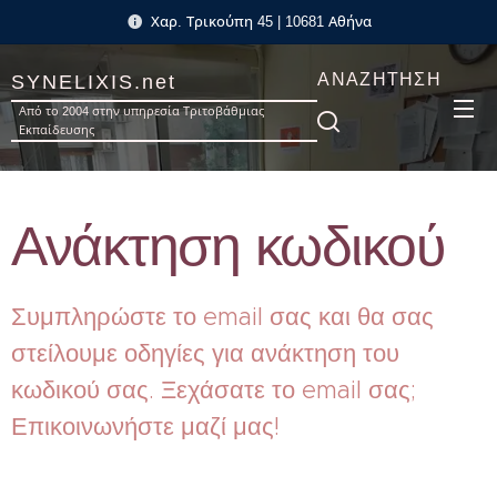
Χαρ. Τρικούπη 45 | 10681 Αθήνα
ΑΝΑΖΉΤΗΣΗ
SYNELIXIS.net
Από το 2004 στην υπηρεσία Τριτοβάθμιας
Εκπαίδευσης
Ανάκτηση κωδικού
Συμπληρώστε το email σας και θα σας
στείλουμε οδηγίες για ανάκτηση του
κωδικού σας. Ξεχάσατε το email σας;
Επικοινωνήστε μαζί μας!